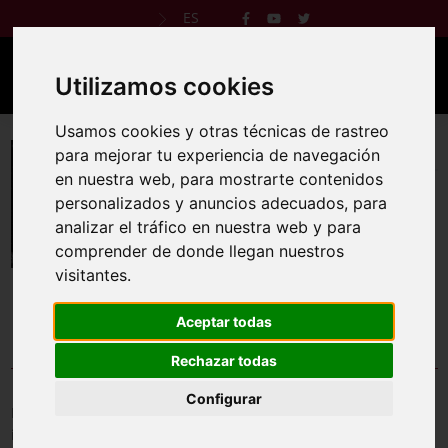
ES
Utilizamos cookies
Usamos cookies y otras técnicas de rastreo
V Nocturna de Zurbarán
para mejorar tu experiencia de navegación
en nuestra web, para mostrarte contenidos
14 jul 2023
personalizados y anuncios adecuados, para
analizar el tráfico en nuestra web y para
Reglamento
Web oficial
comprender de donde llegan nuestros
visitantes.
Aceptar todas
Rechazar todas
Comprobar inscripción
Configurar
Introduce tu DNI o documento de identidad tal y como lo
introdujiste en el formulario de inscripción