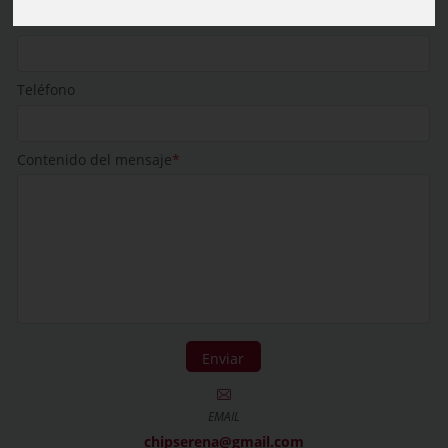
Carrera/Evento de tu consulta
*
Teléfono
Contenido del mensaje
*
Enviar
EMAIL
chipserena@gmail.com