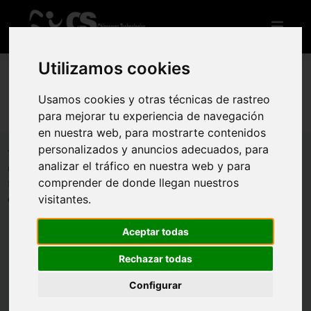
Utilizamos cookies
Usamos cookies y otras técnicas de rastreo
CONTACTA CON NOSOTROS
para mejorar tu experiencia de navegación
en nuestra web, para mostrarte contenidos
personalizados y anuncios adecuados, para
Ya sean dudas, quejas, felicitaciones o cualquier otro asunto,
analizar el tráfico en nuestra web y para
utiliza este formulario para ponerte en contacto con nosotros.
comprender de donde llegan nuestros
Por favor, asegúrate de que la dirección de correo introducida
visitantes.
es correcta.
Nombre
*
Aceptar todas
Rechazar todas
Email
*
Configurar