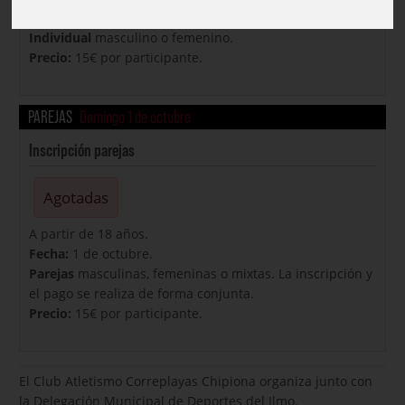
Fecha:
1 de octubre.
Individual
masculino o femenino.
Precio:
15€ por participante.
PAREJAS
Domingo 1 de octubre
Inscripción parejas
Agotadas
A partir de 18 años.
Fecha:
1 de octubre.
Parejas
masculinas, femeninas o mixtas. La inscripción y
el pago se realiza de forma conjunta.
Precio:
15€ por participante.
El Club Atletismo Correplayas Chipiona organiza junto con
la Delegación Municipal de Deportes del Ilmo.