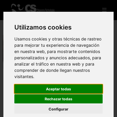
Utilizamos cookies
Usamos cookies y otras técnicas de rastreo
IV Carrera Vertical Faro de Chipiona
para mejorar tu experiencia de navegación
en nuestra web, para mostrarte contenidos
Reglamento
Web oficial
personalizados y anuncios adecuados, para
analizar el tráfico en nuestra web y para
comprender de donde llegan nuestros
visitantes.
INDIVIDUAL
Domingo 1 de octubre
Aceptar todas
Inscripción individual
Rechazar todas
Agotadas
Configurar
A partir de 18 años.