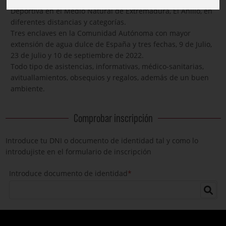
Deportiva en el Medio Natural de Extremadura, El Anillo, en
diferentes distancias y categorías.
Tres enclaves en la Comunidad Autónoma con mayor
extensión de agua dulce de España y tres fechas, 9 de Julio,
23 de Julio y 10 de septiembre de 2022.
Todo tipo de asistencias, informativas, médico-sanitarias,
avituallamientos, obsequios y regalos, además de un buen
ambiente.
Comprobar inscripción
Introduce tu DNI o documento de identidad tal y como lo
introdujiste en el formulario de inscripción
Introduce documento de identidad
*