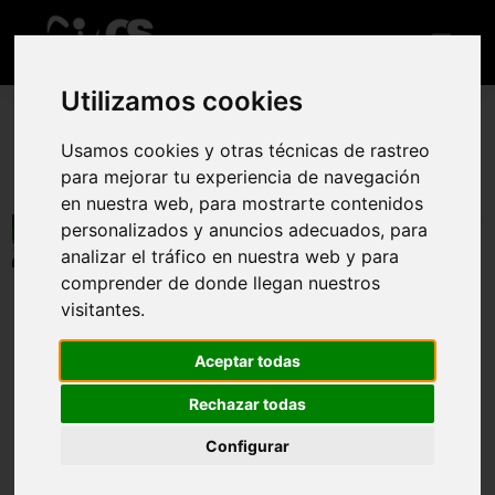
Utilizamos cookies
Usamos cookies y otras técnicas de rastreo
IV Circuito XII Campeonato de Extremadura
para mejorar tu experiencia de navegación
de Aguas Abiertas. Mérida
en nuestra web, para mostrarte contenidos
personalizados y anuncios adecuados, para
9 jul 2022
analizar el tráfico en nuestra web y para
comprender de donde llegan nuestros
Reglamento
Web oficial
visitantes.
Aceptar todas
Rechazar todas
PREGUNTAS FRECUENTES NORMATIVA 2022: ver
AQUÍ
.
Circuito de Aguas Abiertas para disputar el Cto. De
Configurar
Extremadura, incluyendo la 15ª Etapa de la Copa de España
de Aguas Abiertas en el Centro Internacional de Innovación