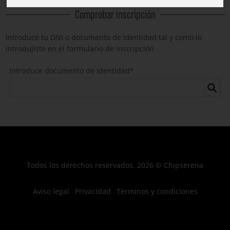
Comprobar inscripción
Introduce tu DNI o documento de identidad tal y como lo
introdujiste en el formulario de inscripción
Introduce documento de identidad
*
Todos los derechos reservados. 2026 © Chipserena
Aviso legal
Privacidad
Términos y condiciones