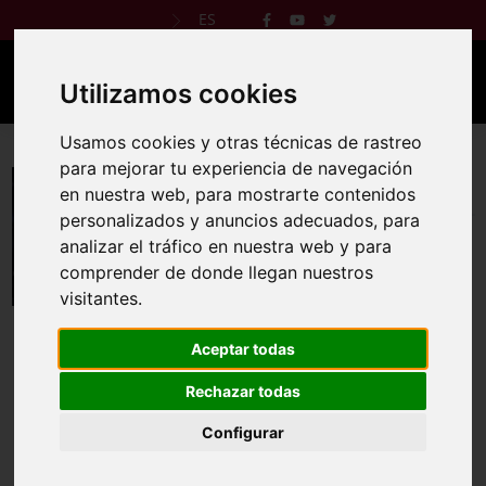
ES
Utilizamos cookies
Usamos cookies y otras técnicas de rastreo
VIII Carrera por Montaña 4 Lobos y 3000
para mejorar tu experiencia de navegación
Buitres
en nuestra web, para mostrarte contenidos
personalizados y anuncios adecuados, para
27 jun 2026
analizar el tráfico en nuestra web y para
comprender de donde llegan nuestros
Reglamento
Web oficial
visitantes.
Aceptar todas
Rechazar todas
La VIII Edición del Trail y Cross Nocturno 4 Lobos y 3000
Buitres se celebrará el 27 de junio de 2026 en Serradilla
Configurar
(Cáceres).