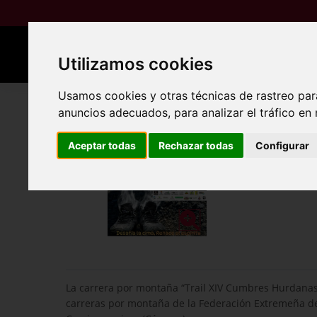
Utilizamos cookies
Usamos cookies y otras técnicas de rastreo par
anuncios adecuados, para analizar el tráfico en
Aceptar todas
Rechazar todas
Configurar
La carrera por montaña “Trail XIV Cumbres Hurdanas”
carreras por montaña de la Federación Extremeña de 