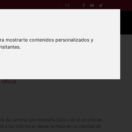
ES
ADOS
QUIÉNES SOMOS
CONTACTO
ara mostrarte contenidos personalizados y
isitantes.
anas
oficial
ra de carreras por montaña 2026 y en el circuito de
 a las 9:00 horas desde la Plaza de La Libertad de