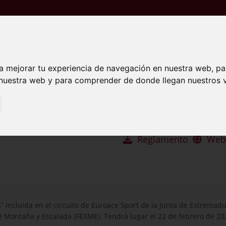
INSCRIPCIONES
RESULT
a mejorar tu experiencia de navegación en nuestra web, p
 nuestra web y para comprender de donde llegan nuestros v
Trail XIV Cumbres Hurd
22 feb 2026
Reglamento
Web 
 incluida en el circuito de Euroace Sport de la Junta de Extremadu
Montaña y Escalada (FEXME). Tendrá lugar el 22 de febrero de 2026