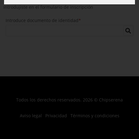
Introduce tu DNI o documento de identidad tal y como lo
introdujiste en el formulario de inscripción
Introduce documento de identidad
*
Todos los derechos reservados. 2026 © Chipserena
Aviso legal
Privacidad
Términos y condiciones