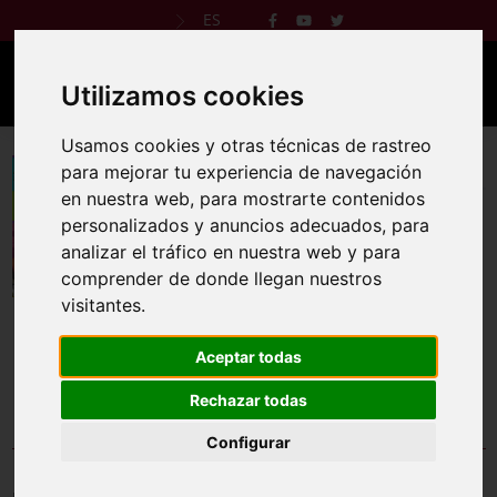
ES
Utilizamos cookies
Usamos cookies y otras técnicas de rastreo
VI Carrera Popular Los 10K de las 7 Torres
para mejorar tu experiencia de navegación
en nuestra web, para mostrarte contenidos
2 nov 2025
personalizados y anuncios adecuados, para
analizar el tráfico en nuestra web y para
Reglamento
Web oficial
comprender de donde llegan nuestros
visitantes.
Aceptar todas
CANCELADO.
Rechazar todas
Configurar
Comprobar inscripción