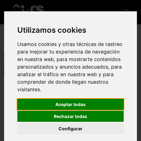
Utilizamos cookies
Usamos cookies y otras técnicas de rastreo
IX Trail de Alconchel
para mejorar tu experiencia de navegación
5 oct 2025
en nuestra web, para mostrarte contenidos
personalizados y anuncios adecuados, para
analizar el tráfico en nuestra web y para
Reglamento
Web oficial
comprender de donde llegan nuestros
visitantes.
Trail Corto
12 km y Desnivel +350
Aceptar todas
Inscripción general
Rechazar todas
Configurar
Agotadas