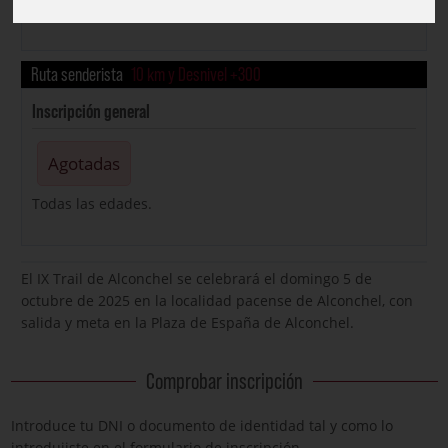
A partir de 16 años.
Ruta senderista
10 km y Desnivel +300
Inscripción general
Agotadas
Todas las edades.
El IX Trail de Alconchel se celebrará el domingo 5 de
octubre de 2025 en la localidad pacense de Alconchel, con
salida y meta en la Plaza de España de Alconchel.
Comprobar inscripción
Introduce tu DNI o documento de identidad tal y como lo
introdujiste en el formulario de inscripción