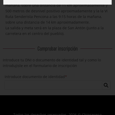
mañana, sobre una distancia de 11 km aproximadamente y
500 metros de desnivel positivo aproximadamente y la la VI
Ruta Senderista Pencona a las 9:15 horas de la mañana,
sobre una distancia de 14 km aproximadamente.
La salida y meta será en la plaza de San Antón (junto a la
carretera en el centro del pueblo).
Comprobar inscripción
Introduce tu DNI o documento de identidad tal y como lo
introdujiste en el formulario de inscripción
Introduce documento de identidad
*
Todos los derechos reservados. 2026 © Chipserena