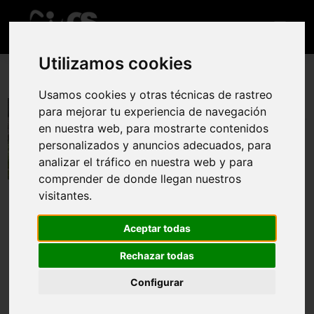
Utilizamos cookies
Usamos cookies y otras técnicas de rastreo
XVI Carrera Pencona
para mejorar tu experiencia de navegación
en nuestra web, para mostrarte contenidos
25 may 2025
personalizados y anuncios adecuados, para
analizar el tráfico en nuestra web y para
Reglamento
Web oficial
comprender de donde llegan nuestros
visitantes.
Aceptar todas
El DOMINGO 25 de mayo de 2025, el Ayuntamiento de
Aldeanueva de la Vera, organiza la XVI Carrera Pencona por
Rechazar todas
Montaña, a las 9:30 horas de la mañana, sobre una
distancia de 21 km aproximadamente y 1.200 metros de
Configurar
desnivel positivo aproximadamente. También tendrá lugar
la VII Mini Pencona por montaña, a las 10:00 horas de la