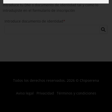
Introduce tu DNI o documento de identidad tal y como lo
introdujiste en el formulario de inscripción
Introduce documento de identidad
*
Todos los derechos reservados. 2026 © Chipserena
Aviso legal
Privacidad
Términos y condiciones