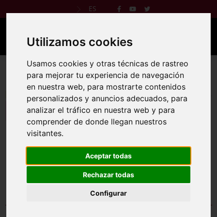
ES
Utilizamos cookies
Usamos cookies y otras técnicas de rastreo
IV Carrera Colegio FEC Sagrada Familia
para mejorar tu experiencia de navegación
Badajoz
en nuestra web, para mostrarte contenidos
personalizados y anuncios adecuados, para
11 may 2025
analizar el tráfico en nuestra web y para
comprender de donde llegan nuestros
Reglamento
Web oficial
visitantes.
Aceptar todas
Rechazar todas
CANCELADA.
Configurar
Comprobar inscripción