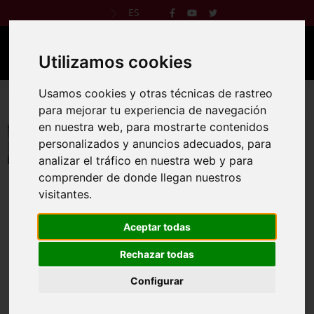
ES
Utilizamos cookies
Usamos cookies y otras técnicas de rastreo
Trail Cumbres Hurdanas
para mejorar tu experiencia de navegación
en nuestra web, para mostrarte contenidos
26 ene 2025
personalizados y anuncios adecuados, para
analizar el tráfico en nuestra web y para
Reglamento
Web oficial
comprender de donde llegan nuestros
visitantes.
Aceptar todas
La carrera por montaña “Trail XIII Cumbres Hurdanas”
incluida en el circuito de Euroace Sport de la Junta de
Rechazar todas
Extremadura de carreras por montaña 2025 y en el circuito
Configurar
de carreras por montaña de la Federación Extremeña de
Montaña y Escalada (FEXME). Tendrá lugar el 26 de enero de
2025 a las 9:00 horas desde la Plaza de La Libertad de