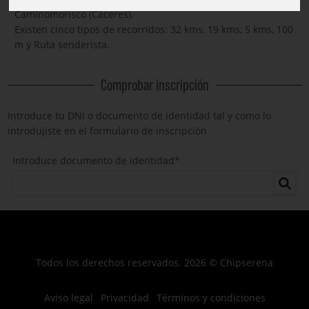
Caminomorisco (Cáceres).
Existen cinco tipos de recorridos: 32 kms, 19 kms, 5 kms, 100
m y Ruta senderista.
Comprobar inscripción
Introduce tu DNI o documento de identidad tal y como lo
introdujiste en el formulario de inscripción
Introduce documento de identidad
*
Todos los derechos reservados. 2026 © Chipserena
Aviso legal
Privacidad
Términos y condiciones