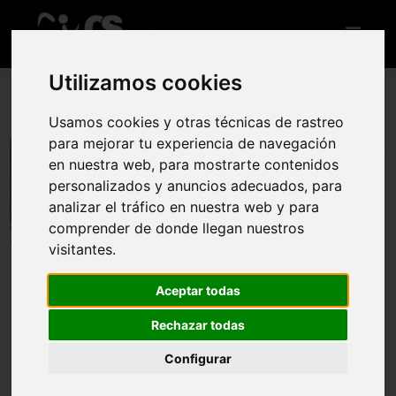
Utilizamos cookies
Usamos cookies y otras técnicas de rastreo
XXII Ruta de las Grullas
para mejorar tu experiencia de navegación
en nuestra web, para mostrarte contenidos
1 dic 2024
personalizados y anuncios adecuados, para
analizar el tráfico en nuestra web y para
Reglamento
Web oficial
comprender de donde llegan nuestros
visitantes.
Llevamos
399
inscritos
Aceptar todas
Rechazar todas
El Ayuntamiento de La Garrovilla organiza la “XXII Ruta de
las Grullas” que tendrá lugar el domingo 1 de Diciembre de
Configurar
2024 y que se desarrollará en la comarca de las Vegas del
Guadiana. Una prueba que forma parte del Circuito