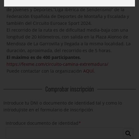
“Circuito Camina Extremadura 2024” de la Dirección General
de Jóvenes y Deportes,”Liga Ibérica de Senderismo” de la
Federación Española de Deportes de Montaña y Escalada y
también del Circuito Euroace Sport 2024.
El recorrido de la ruta es de dificultad media-baja con una
longitud de 20 kilómetros, con salida en la Plaza Alonso de
Mendoza de La Garrovilla y llegada a la misma localidad. La
duración, aproximada, del recorrido es de 5 horas.
El máximo es de 400 participantes.
https://fexme.com/circuito-camina-extremadura/
Puede contactar con la organización
AQUÍ
.
Comprobar inscripción
Introduce tu DNI o documento de identidad tal y como lo
introdujiste en el formulario de inscripción
Introduce documento de identidad
*