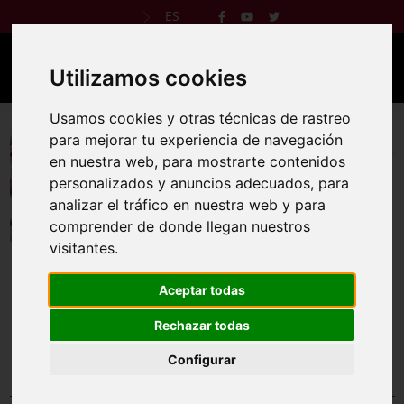
ES
Utilizamos cookies
Usamos cookies y otras técnicas de rastreo
Badajoz Race Guareña
para mejorar tu experiencia de navegación
en nuestra web, para mostrarte contenidos
19 oct 2024
personalizados y anuncios adecuados, para
analizar el tráfico en nuestra web y para
Reglamento
Web oficial
comprender de donde llegan nuestros
visitantes.
Aceptar todas
Edu-K Villanueva con la colaboración del Ayuntamiento de
Guareña y el Centro Deportivo ARBELECOS, organiza la
Rechazar todas
Badajoz Race Guareña el sábado 19 de octubre.
Configurar
Comprobar inscripción