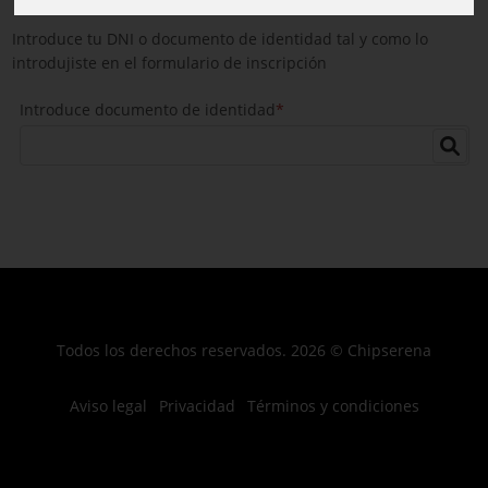
Introduce tu DNI o documento de identidad tal y como lo
introdujiste en el formulario de inscripción
Introduce documento de identidad
*
Todos los derechos reservados. 2026 © Chipserena
Aviso legal
Privacidad
Términos y condiciones