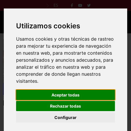
ES
Utilizamos cookies
Usamos cookies y otras técnicas de rastreo
para mejorar tu experiencia de navegación
en nuestra web, para mostrarte contenidos
II Carrera Popular Ciudad de Olivenza
personalizados y anuncios adecuados, para
analizar el tráfico en nuestra web y para
30 sept 2023
comprender de donde llegan nuestros
visitantes.
Reglamento
Web oficial
Aceptar todas
Rechazar todas
Configurar
El EXCMO. AYUNTAMIENTO OLIVENZA y el CLUB ATLETISMO
OLIVENZA, organizan la “II CARRERA POPULAR CIUDAD DE