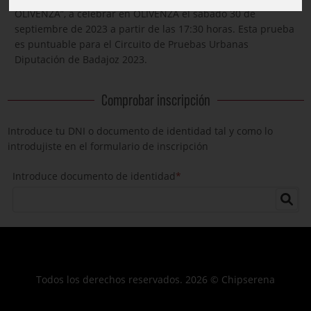
OLIVENZA”, a celebrar en OLIVENZA el sábado 30 de
septiembre de 2023 a partir de las 17:30 horas. Esta prueba
es puntuable para el Circuito de Pruebas Urbanas
Diputación de Badajoz 2023.
Comprobar inscripción
Introduce tu DNI o documento de identidad tal y como lo
introdujiste en el formulario de inscripción
Introduce documento de identidad
*
Todos los derechos reservados. 2026 © Chipserena