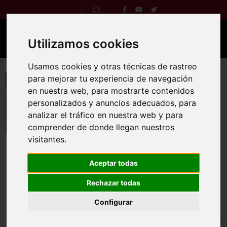
ES
Utilizamos cookies
Usamos cookies y otras técnicas de rastreo
II Travesía a Nado Embalse de Zumajo
para mejorar tu experiencia de navegación
en nuestra web, para mostrarte contenidos
18 sept 2022
personalizados y anuncios adecuados, para
analizar el tráfico en nuestra web y para
Reglamento
Web oficial
comprender de donde llegan nuestros
visitantes.
Aceptar todas
II Travesía a Nado Embalse de Zumajo tendrá lugar el
próximo 18 de septiembre. Con tres modalidades: Gran
Rechazar todas
recorrido (3.000m), Mini Travesía (1.000m) y Kids (300m).
Configurar
Comprobar inscripción