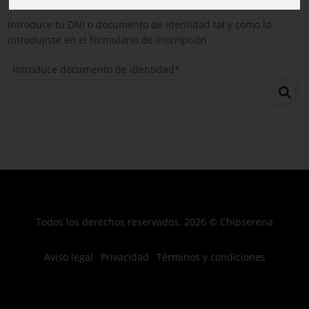
Introduce tu DNI o documento de identidad tal y como lo
introdujiste en el formulario de inscripción
Introduce documento de identidad
*
Todos los derechos reservados. 2026 © Chipserena
Aviso legal
Privacidad
Términos y condiciones